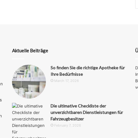
Aktuelle Beiträge
Ü
So finden Sie die richtige Apotheke für
D
Ihre Bedürfnisse
I
B
March 17, 2026
en
v
s
Die ultimative Checkliste der
unverzichtbaren Dienstleistungen für
n
Fahrzeugbesitzer
February 7, 2026