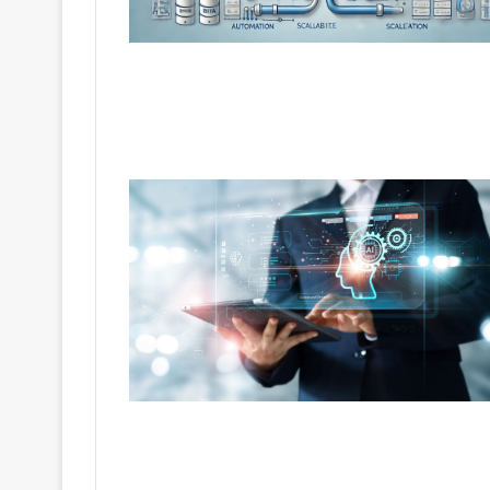
Transformation
von
Geschäftsprozessen
durch
intelligentes
Workflow-
Design
March 31, 2025
Transformation von Geschäftsproze
durch intelligentes Workflow-Desig