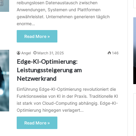
reibungslosen Datenaustausch zwischen
Anwendungen, Systemen und Plattformen
gewährleistet. Unternehmen generieren täglich
KI-
K
enorme…
Reiseempfehlungen:
g
Revolutionäre
F
Read More »
Art
D
und
Z
Weise,
d
Angel
March 31, 2025
146
wie
i
Edge-KI-Optimierung:
March 31, 2025
wir
M
ssen
Leistungssteigerung am
KI-Reiseempfehlungen: Revolutionäre Art
die
n
und Weise, wie wir die Welt erkunden
Netzwerkrand
Welt
erkunden
Einführung Edge-KI-Optimierung revolutioniert die
Funktionsweise von KI in der Praxis. Traditionelle KI
ist stark von Cloud-Computing abhängig. Edge-KI-
Optimierung hingegen verlagert…
Read More »