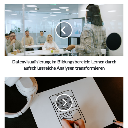
Datenvisualisierung
im
Bildungsbereich:
Lernen
durch
aufschlussreiche
Analysen
transformieren
Datenvisualisierung im Bildungsbereich: Lernen durch
aufschlussreiche Analysen transformieren
Transformation
von
Geschäftsprozessen
durch
intelligentes
Workflow-
Design