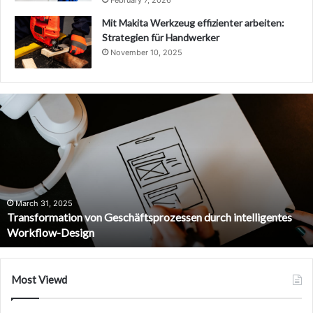
February 7, 2026
Mit Makita Werkzeug effizienter arbeiten:
Strategien für Handwerker
November 10, 2025
Edge-
KI-
essen
Optimierung:
Leistungssteig
am
Netzwerkrand
5
on von Geschäftsprozessen durch intelligentes
March 31, 202
esign
Edge-KI-Opt
Most Viewd