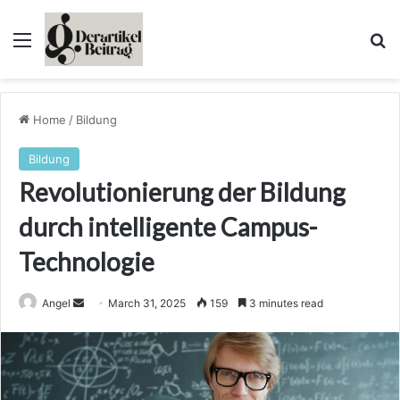
Menu
Se
Home
/
Bildung
Bildung
Revolutionierung der Bildung
durch intelligente Campus-
Technologie
Send
Angel
March 31, 2025
159
3 minutes read
an
email