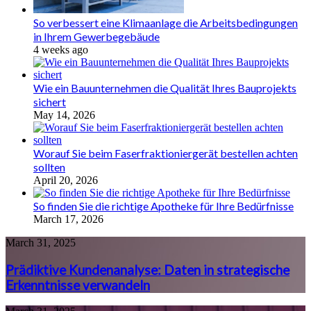
So verbessert eine Klimaanlage die Arbeitsbedingungen
in Ihrem Gewerbegebäude
4 weeks ago
Wie ein Bauunternehmen die Qualität Ihres Bauprojekts
sichert
May 14, 2026
Worauf Sie beim Faserfraktioniergerät bestellen achten
sollten
April 20, 2026
So finden Sie die richtige Apotheke für Ihre Bedürfnisse
March 17, 2026
Prädiktive
March 31, 2025
Kundenanalyse:
Daten
Prädiktive Kundenanalyse: Daten in strategische
in
Erkenntnisse verwandeln
strategische
Erkenntnisse
Vernetzte