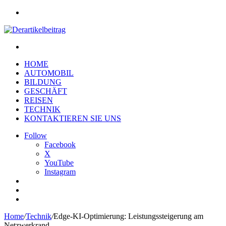
Menu
Search
for
HOME
AUTOMOBIL
BILDUNG
GESCHÄFT
REISEN
TECHNIK
KONTAKTIEREN SIE UNS
Follow
Facebook
X
YouTube
Instagram
Log
In
Sidebar
Search
for
Home
/
Technik
/
Edge-KI-Optimierung: Leistungssteigerung am
Netzwerkrand