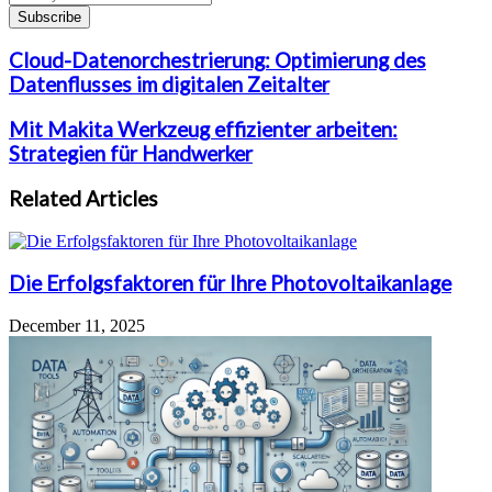
your
Email
address
Cloud-
Cloud-Datenorchestrierung: Optimierung des
Datenorchestrierung:
Datenflusses im digitalen Zeitalter
Optimierung
des
Mit
Mit Makita Werkzeug effizienter arbeiten:
Datenflusses
Makita
Strategien für Handwerker
im
Werkzeug
digitalen
effizienter
Zeitalter
Related Articles
arbeiten:
Strategien
für
Handwerker
Die Erfolgsfaktoren für Ihre Photovoltaikanlage
December 11, 2025