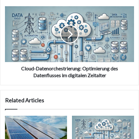
Cloud-
Datenorchestrierung:
Optimierung
des
Datenflusses
im
digitalen
Zeitalter
Cloud-Datenorchestrierung: Optimierung des
Datenflusses im digitalen Zeitalter
Related Articles