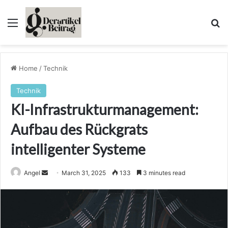
Menu
Se
Home
/
Technik
Technik
KI-Infrastrukturmanagement:
Aufbau des Rückgrats
intelligenter Systeme
Send
Angel
March 31, 2025
133
3 minutes read
an
email