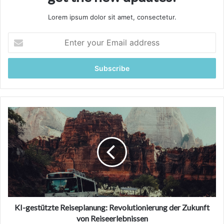
Lorem ipsum dolor sit amet, consectetur.
Enter
your
Email
address
KI-
gestützte
Reiseplanung:
Revolutionierung
der
Zukunft
von
Reiseerlebnissen
KI-gestützte Reiseplanung: Revolutionierung der Zukunft
von Reiseerlebnissen