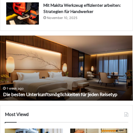
Mit Makita Werkzeug effizienter arbeiten:
Strategien für Handwerker
November 10, 2025
Die
besten
Unterkunftsmöglichkeiten
für
jeden
Reisetyp
1 week ago
Die besten Unterkunftsmöglichkeiten für jeden Reisetyp
Most Viewd