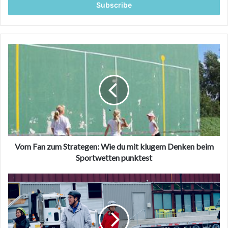
address
Vom
Fan
zum
Strategen:
Wie
du
mit
klugem
Denken
beim
Vom Fan zum Strategen: Wie du mit klugem Denken beim
Sportwetten
Sportwetten punktest
punktest
Vernetzte
Mobilitätsanalysen:
Intelligentere
Transportsysteme
vorantreiben