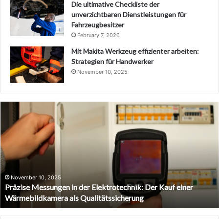
Die ultimative Checkliste der
unverzichtbaren Dienstleistungen für
Fahrzeugbesitzer
February 7, 2026
Mit Makita Werkzeug effizienter arbeiten:
Strategien für Handwerker
November 10, 2025
Virtuelle
Unternehmensberatung:
Die
Zukunft
des
Unternehmenswachstums
neu
definieren
March 31, 2025
otechnik: Der Kauf einer
Virtuelle Unternehmensberatung
sicherung
Unternehmenswachstums neu de