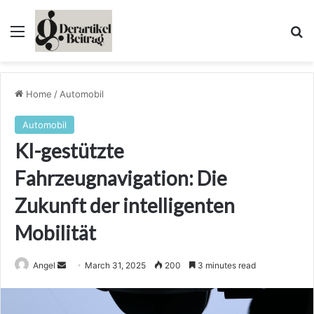
Menu
Se
Home
/
Automobil
Automobil
KI-gestützte
Fahrzeugnavigation: Die
Zukunft der intelligenten
Mobilität
Send
Angel
March 31, 2025
200
3 minutes read
an
email