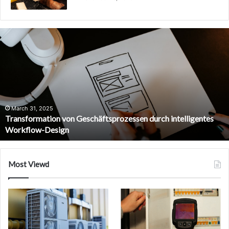
Transformation
von
Geschäftsprozessen
durch
intelligentes
Workflow-
Design
March 31, 2025
Transformation von Geschäftsprozessen durch intelligentes
Workflow-Design
Most Viewd