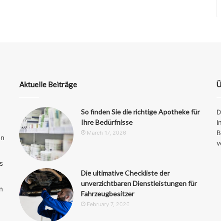
Aktuelle Beiträge
Ü
So finden Sie die richtige Apotheke für
D
Ihre Bedürfnisse
I
B
March 17, 2026
en
v
s
Die ultimative Checkliste der
unverzichtbaren Dienstleistungen für
n
Fahrzeugbesitzer
February 7, 2026