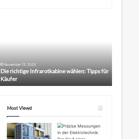
ie
Mit
ichtige
Makita
nfrarotkabine
Werkzeug
ählen:
effizienter
ipps
arbeiten:
ür
Strategien
äufer
für
November 13, 2025
November 1
Handwerker
Die richtige Infrarotkabine wählen: Tipps für
Mit Makit
Käufer
Strategie
Most Viewd