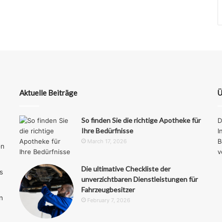
Aktuelle Beiträge
Ü
So finden Sie die richtige Apotheke für
D
Ihre Bedürfnisse
I
B
March 17, 2026
en
v
Die ultimative Checkliste der
s
unverzichtbaren Dienstleistungen für
Fahrzeugbesitzer
n
February 7, 2026